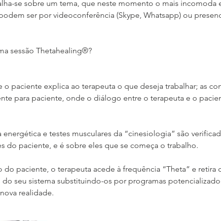
alha-se sobre um tema, que neste momento o mais incomoda e
 podem ser por videoconferência (Skype, Whatsapp) ou presen
ma sessão Thetahealing®?
e o paciente explica ao terapeuta o que deseja trabalhar; as c
ente para paciente, onde o diálogo entre o terapeuta e o pacie
ra energética e testes musculares da “cinesiologia” são verific
tes do paciente, e é sobre eles que se começa o trabalho.
 do paciente, o terapeuta acede à frequência “Theta” e retira 
s do seu sistema substituindo-os por programas potencializad
nova realidade.