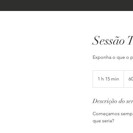
Sessão 
Exponha o que o pr
60
euros
1 h 15 min
1
60
1
5
Descrição do se
m
i
Começamos sempre 
n
que seria?