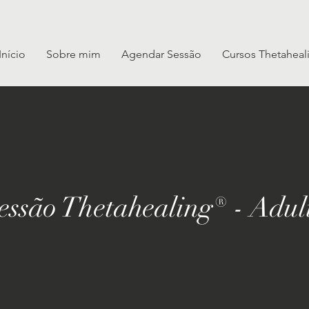
Início
Sobre mim
Agendar Sessão
Cursos Thetaheal
essão Thetahealing® - Adul