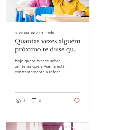
30 de out. de 2024
∙
4
min
Quantas vezes alguém
próximo te disse que
não eras capaz de
Hoje quero falar-te sobre
fazer algo?
um tema que a Vianna está
constantemente a referir
nos seus cursos,
lembrando-nos sempre da
sua importância – o...
6
0