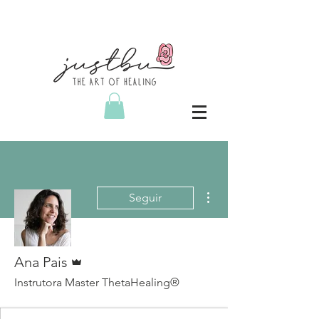
Mais ações
Seguir
Administrador
Ana Pais
Instrutora Master ThetaHealing®