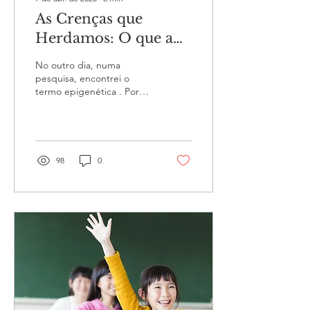
As Crenças que
Herdamos: O que a
Epigenética Revela e
No outro dia, numa
o ThetaHealing®
pesquisa, encontrei o
termo epigenética . Por
Transforma
curiosidade fui pesquisar o
que significava este
conceito, quando...
98
0