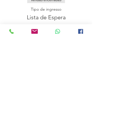
Vendas encerradas
Tipo de ingresso
Lista de Espera
Mais informações
Preço
0,00 €
Compartilhe esse evento