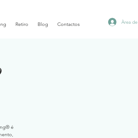
Àrea de
ing
Retiro
Blog
Contactos
o
ling® é
mento,