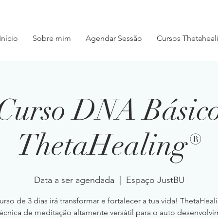
Início
Sobre mim
Agendar Sessão
Cursos Thetaheal
Curso DNA Básic
ThetaHealing®
Data a ser agendada
  |  
Espaço JustBU
urso de 3 dias irá transformar e fortalecer a tua vida! ThetaHea
écnica de meditação altamente versátil para o auto desenvolvi