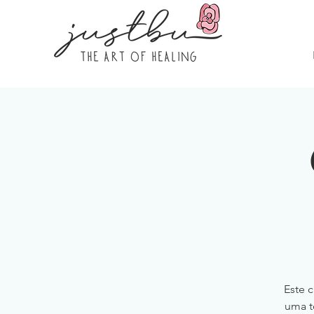
Este c
uma t