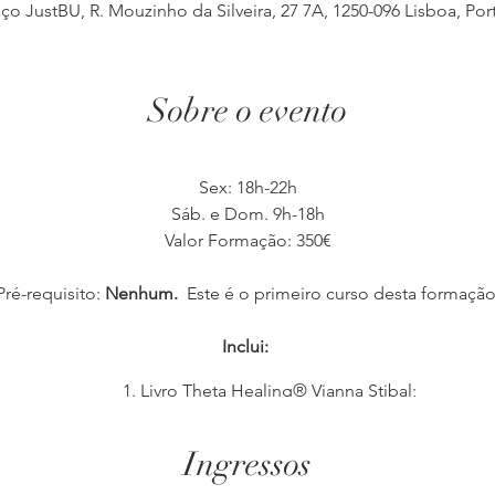
ço JustBU, R. Mouzinho da Silveira, 27 7A, 1250-096 Lisboa, Por
Sobre o evento
Sex: 18h-22h
Sáb. e Dom. 9h-18h
Valor Formação: 350€
Pré-requisito:
Nenhum.
Este é o primeiro curso desta formação
Inclui:
Livro Theta Healing® Vianna Stibal;
Manual e Coffee-Break;
Acesso a grupo fechado no facebook para apoio e suporte do
Ingressos
ontro mensal para prática com outros alunos e com o apoio da 