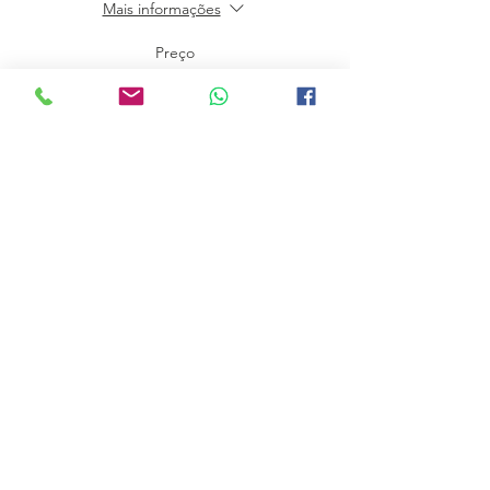
Mais informações
Preço
50,00 €
Vendas encerradas
Tipo de ingresso
Valor Total
Mais informações
Preço
350,00 €
Compartilhe esse evento