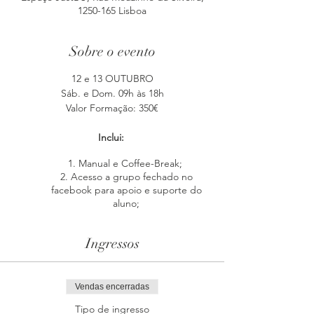
1250-165 Lisboa
Sobre o evento
12 e 13 OUTUBRO
Sáb. e Dom. 09h às 18h
Valor Formação: 350€
Inclui:
Manual e Coffee-Break;
Acesso a grupo fechado no
facebook para apoio e suporte do
aluno;
Encontro mensal para prática com
outros alunos e com o apoio da
Ingressos
Instrutora.
O curso de Alma Gêmea ThetaHealing® foi
Vendas encerradas
especialmente projetado para ajudar-te a
encontrares e reconhecer a tua alma gêmea
Tipo de ingresso