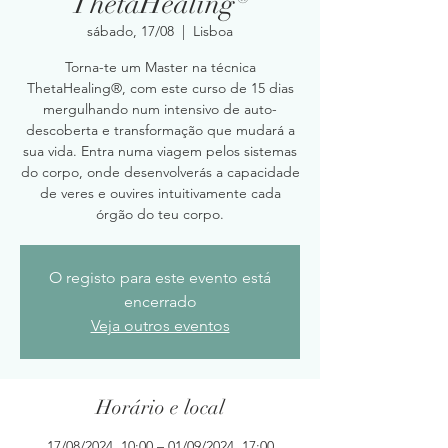
ThetaHealing®
sábado, 17/08
  |  
Lisboa
Torna-te um Master na técnica
ThetaHealing®, com este curso de 15 dias
mergulhando num intensivo de auto-
descoberta e transformação que mudará a
sua vida. Entra numa viagem pelos sistemas
do corpo, onde desenvolverás a capacidade
de veres e ouvires intuitivamente cada
órgão do teu corpo.
O registo para este evento está
encerrado
Veja outros eventos
Horário e local
17/08/2024, 10:00 – 01/09/2024, 17:00